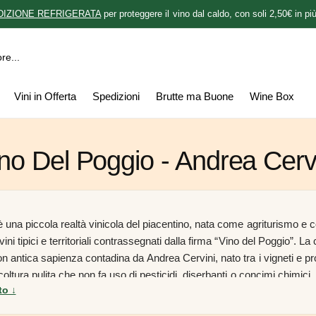
DIZIONE REFRIGERATA
per proteggere il vino dal caldo, con soli 2,50€ in più
Vini in Offerta
Spedizioni
Brutte ma Buone
Wine Box
no Del Poggio - Andrea Cerv
è una piccola realtà vinicola del piacentino, nata come agriturismo e 
 vini tipici e territoriali contrassegnati dalla firma “Vino del Poggio”. La
on antica sapienza contadina da Andrea Cervini, nato tra i vigneti e p
icoltura pulita che non fa uso di pesticidi, diserbanti o concimi chimici
to ↓
 rame. I vigneti della cantina Vino del Poggio si trovano nella Val Trebbi
tatto, sotto il comune di Travo: un territorio fertile e suggestivo, circon