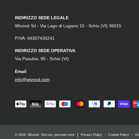
INDIRIZZO SEDE LEGALE
Wivood Srl - Via Lago di Lugano 15 - Schio (VI) 36015
P.IVA: 04307430241
INDIRIZZO SEDE OPERATIVA
Via Pasubio, 85 - Schio (VI)
Email
info@wivood.com
M
e
t
o
|
© 2026,
Wivood
.
Vini vivi, persone vere
Privacy Policy
Cookie Policy
Ge
d