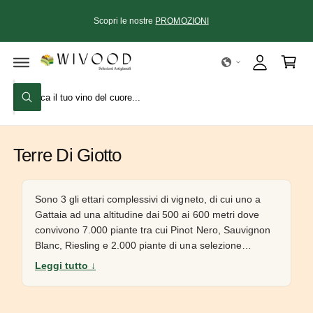
N
A
n
T
Scopri le nostre
PROMOZIONI
E
c
g
A
I
c
i
C
O
e
a
N
T
C
d
l
E
C
e
i
C
N
e
U
r
r
a
TI
c
c
rr
a
Terre Di Giotto
a
e
n
ll
e
o
Sono 3 gli ettari complessivi di vigneto, di cui uno a
Gattaia ad una altitudine dai 500 ai 600 metri dove
l
convivono 7.000 piante tra cui Pinot Nero, Sauvignon
n
Blanc, Riesling e 2.000 piante di una selezione
o
massale proveniente da vecchi vigneti in Loira di Mark
Leggi tutto ↓
s
Angeli. La restante parte riposa su terreni argillosi tra i
t
200 e i 300 metri e sono due vecchie vigne del 1972
r
piantate a Sangiovese, Canaiolo, Tempranillo,