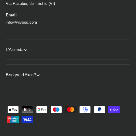
Via Pasubio, 85 - Schio (VI)
Email
info@wivood.com
L'Azienda
Bisogno d'Aiuto?
M
e
t
o