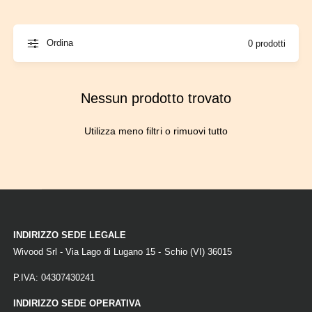
Trebbiano e Malvasia di Candia.
o
n
Ordina
0 prodotti
e
g
o
Nessun prodotto trovato
z
i
Utilizza meno filtri o
rimuovi tutto
o
INDIRIZZO SEDE LEGALE
Wivood Srl - Via Lago di Lugano 15 - Schio (VI) 36015
P.IVA: 04307430241
INDIRIZZO SEDE OPERATIVA