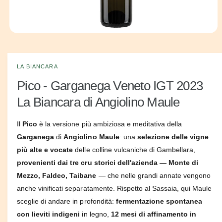
o
n
e
A
p
g
r
i
o
c
LA BIANCARA
z
o
n
Pico - Garganega Veneto IGT 2023
i
t
e
o
La Biancara di Angiolino Maule
n
u
t
Il
Pico
è la versione più ambiziosa e meditativa della
i
m
Garganega
di
Angiolino Maule
: una
selezione delle vigne
u
l
più alte e vocate
delle colline vulcaniche di Gambellara,
t
provenienti dai tre cru storici dell'azienda — Monte di
i
m
Mezzo, Faldeo, Taibane
— che nelle grandi annate vengono
e
d
anche vinificati separatamente. Rispetto al Sassaia, qui Maule
i
a
sceglie di andare in profondità:
fermentazione spontanea
l
con lieviti indigeni
in legno,
12 mesi di affinamento in
i