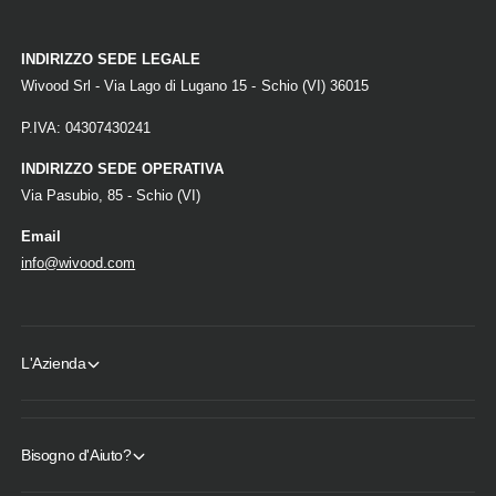
u
n
l
o
e
INDIRIZZO SEDE LEGALE
M
a
Wivood Srl - Via Lago di Lugano 15 - Schio (VI) 36015
u
P.IVA: 04307430241
l
e
INDIRIZZO SEDE OPERATIVA
Via Pasubio, 85 - Schio (VI)
Email
info@wivood.com
L'Azienda
Bisogno d'Aiuto?