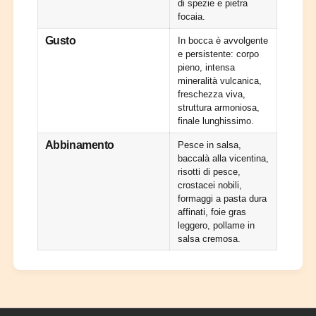
L
2
di spezie e pietra
a
focaia.
0
B
2
Gusto
In bocca è avvolgente
i
3
e persistente: corpo
a
L
pieno, intensa
n
a
mineralità vulcanica,
c
B
freschezza viva,
a
i
struttura armoniosa,
r
a
finale lunghissimo.
a
n
d
c
Abbinamento
Pesce in salsa,
i
a
baccalà alla vicentina,
A
risotti di pesce,
r
n
crostacei nobili,
a
g
formaggi a pasta dura
d
i
affinati, foie gras
i
o
leggero, pollame in
A
l
salsa cremosa.
n
i
g
n
i
o
o
M
l
a
i