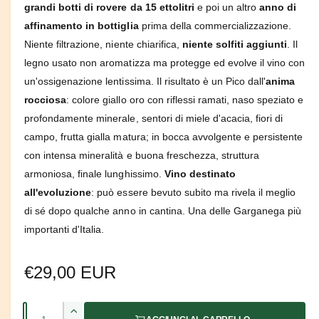
1
grandi botti di rovere da 15 ettolitri
e poi un altro
anno di
i
n
affinamento in bottiglia
prima della commercializzazione.
f
i
Niente filtrazione, niente chiarifica,
niente solfiti aggiunti
. Il
n
legno usato non aromatizza ma protegge ed evolve il vino con
e
s
un'ossigenazione lentissima. Il risultato è un Pico dall'
anima
t
r
rocciosa
: colore giallo oro con riflessi ramati, naso speziato e
a
m
profondamente minerale, sentori di miele d'acacia, fiori di
o
campo, frutta gialla matura; in bocca avvolgente e persistente
d
a
con intensa mineralità e buona freschezza, struttura
l
e
armoniosa, finale lunghissimo.
Vino destinato
all'evoluzione
: può essere bevuto subito ma rivela il meglio
di sé dopo qualche anno in cantina. Una delle Garganega più
importanti d'Italia.
P
€29,00 EUR
r
Q
A