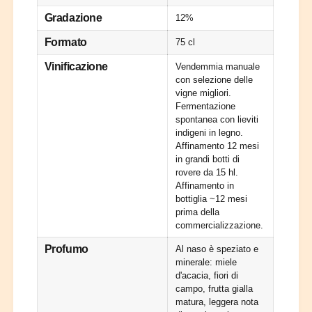
o
G
i
Gradazione
12%
a
c
r
o
Formato
75 cl
g
-
a
G
Vinificazione
Vendemmia manuale
n
a
con selezione delle
e
r
vigne migliori.
g
g
Fermentazione
a
spontanea con lieviti
a
V
indigeni in legno.
n
e
Affinamento 12 mesi
e
n
in grandi botti di
g
e
rovere da 15 hl.
a
t
Affinamento in
V
bottiglia ~12 mesi
o
e
prima della
I
n
commercializzazione.
G
e
T
t
Profumo
Al naso è speziato e
2
o
minerale: miele
0
I
d'acacia, fiori di
2
G
campo, frutta gialla
3
T
matura, leggera nota