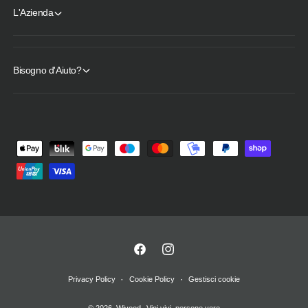
L'Azienda
Bisogno d'Aiuto?
M
e
t
o
d
i
d
F
I
i
a
n
Privacy Policy
Cookie Policy
Gestisci cookie
p
c
s