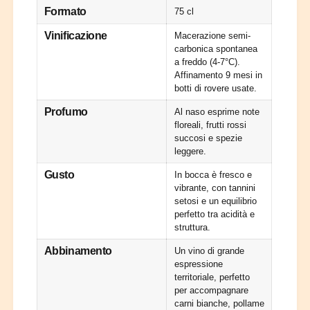
o
e
Formato
75 cl
i
a
l
n
Vinificazione
Macerazione semi-
l
F
carbonica spontanea
a
o
a freddo (4-7°C).
r
i
Affinamento 9 mesi in
d
l
botti di rovere usate.
l
Profumo
Al naso esprime note
a
floreali, frutti rossi
r
succosi e spezie
d
leggere.
Gusto
In bocca è fresco e
vibrante, con tannini
setosi e un equilibrio
perfetto tra acidità e
struttura.
Abbinamento
Un vino di grande
espressione
territoriale, perfetto
per accompagnare
carni bianche, pollame