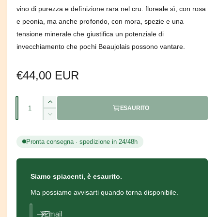
1
i
vino di purezza e definizione rara nel cru: floreale sì, con rosa
n
e peonia, ma anche profondo, con mora, spezie e una
f
i
tensione minerale che giustifica un potenziale di
n
e
invecchiamento che pochi Beaujolais possono vantare.
s
t
r
P
€44,00 EUR
a
m
o
r
d
Q
a
A
ESAURITO
e
l
u
u
e
D
m
z
a
i
e
m
n
Pronta consegna · spedizione in 24/48h
n
z
i
t
t
n
o
a
i
u
q
i
Siamo spiacenti, è esaurito.
t
d
u
s
à
Ma possiamo avvisarti quando torna disponibile.
a
c
i
n
i
t
Email
q