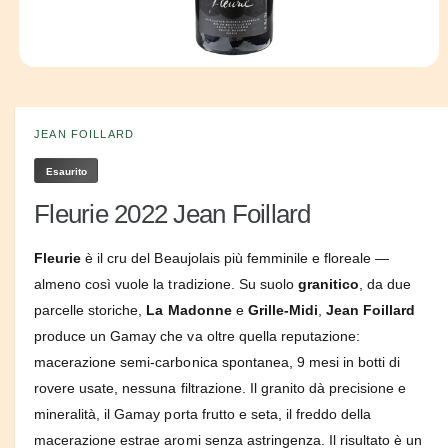
o
n
e
A
p
g
r
i
o
c
JEAN FOILLARD
z
o
n
i
Esaurito
t
e
o
Fleurie 2022 Jean Foillard
n
u
t
i
Fleurie
è il cru del Beaujolais più femminile e floreale —
m
u
almeno così vuole la tradizione. Su suolo
granitico
, da due
l
parcelle storiche,
La Madonne
e
Grille-Midi
,
Jean Foillard
t
i
produce un Gamay che va oltre quella reputazione:
m
e
macerazione semi-carbonica spontanea, 9 mesi in botti di
d
rovere usate, nessuna filtrazione. Il granito dà precisione e
i
a
mineralità, il Gamay porta frutto e seta, il freddo della
l
i
macerazione estrae aromi senza astringenza. Il risultato è un