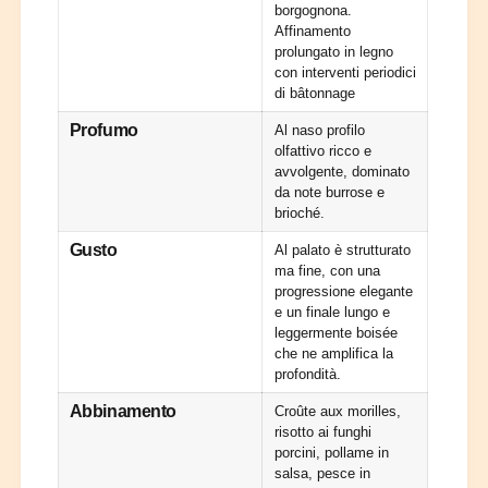
e
borgognona.
o
s
Affinamento
u
D
prolungato in legno
t
u
con interventi periodici
h
M
di bâtonnage
e
o
r
Profumo
Al naso profilo
u
o
olfattivo ricco e
t
t
avvolgente, dominato
h
da note burrose e
e
brioché.
r
o
Gusto
Al palato è strutturato
t
ma fine, con una
progressione elegante
e un finale lungo e
leggermente boisée
che ne amplifica la
profondità.
Abbinamento
Croûte aux morilles,
risotto ai funghi
porcini, pollame in
salsa, pesce in