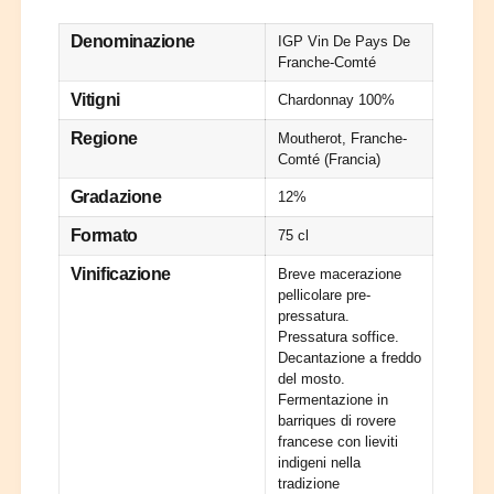
r
t
t
L
à
Denominazione
IGP Vin De Pays De
i
e
p
Franche-Comté
P
e
n
é
r
Vitigni
Chardonnay 100%
l
L
o
e
Regione
Moutherot, Franche-
e
r
Comté (Francia)
P
i
é
Gradazione
12%
n
l
2
e
Formato
75 cl
0
r
2
Vinificazione
Breve macerazione
i
0
pellicolare pre-
n
T
pressatura.
2
e
Pressatura soffice.
0
r
Decantazione a freddo
2
r
del mosto.
0
Fermentazione in
e
T
barriques di rovere
s
e
francese con lieviti
D
r
indigeni nella
u
r
tradizione
M