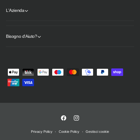
L'Azienda
Bisogno d'Aiuto?
M
e
t
o
d
i
d
F
I
i
a
n
Privacy Policy
Cookie Policy
Gestisci cookie
p
c
s