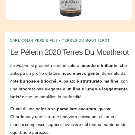
o
n
e
A
p
g
r
i
o
c
EARL COLIN PÈRE & FILS - TERRES DU MOUTHEROT
z
o
n
Le Pélerin 2020 Terres Du Moutherot
i
t
e
o
n
Le Pélerin
si presenta con un colore
limpido e brillante
, che
u
t
anticipa un profilo olfattivo
ricco e avvolgente
, dominato da
i
m
note
burrose e brioché
. Al palato è
strutturato ma fine
, con
u
una progressione elegante e un
finale lungo e leggermente
l
t
boisée
che ne amplifica la profondità.
i
m
e
Frutto di una
selezione parcellare accurata
, questo
d
Chardonnay non filtrato è una vera chicca per chi ama i
i
a
bianchi complessi, capaci di evolvere nel tempo mantenendo
l
i
equilibrio e purezza.